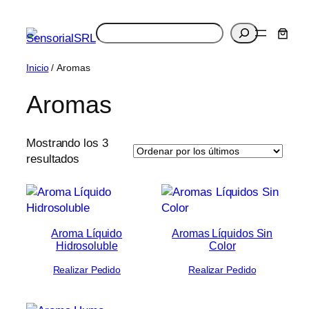
Saltar
al
Buscar
contenido
Inicio
/ Aromas
Aromas
Mostrando los 3
Ordenado
resultados
por
los
últimos
Aroma Líquido
Aromas Líquidos Sin
Hidrosoluble
Color
Realizar Pedido
Realizar Pedido