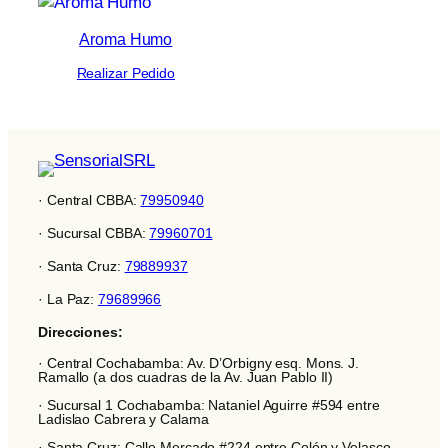
Aroma Humo
Realizar Pedido
· Central CBBA:
79950940
· Sucursal CBBA:
79960701
· Santa Cruz:
79889937
· La Paz:
79689966
Direcciones:
· Central Cochabamba: Av. D’Orbigny esq. Mons. J.
Ramallo (a dos cuadras de la Av. Juan Pablo II)
· Sucursal 1 Cochabamba: Nataniel Aguirre #594 entre
Ladislao Cabrera y Calama
· Santa Cruz: Calle Mercado #224 entre Colón y Velasco