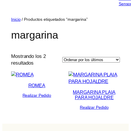
Sensor
Inicio
/ Productos etiquetados “margarina”
margarina
Mostrando los 2
Ordenado
resultados
por
los
últimos
ROMEA
MARGARINA PLAIA
Realizar Pedido
PARA HOJALDRE
Realizar Pedido