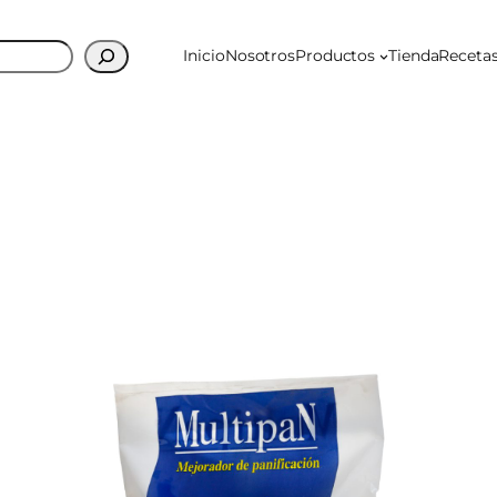
Inicio
Nosotros
Productos
Tienda
Receta
nado
os