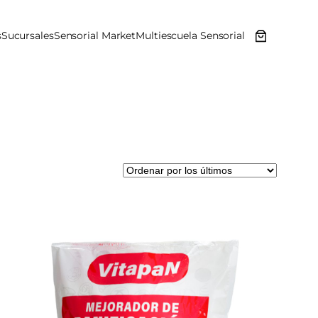
s
Sucursales
Sensorial Market
Multiescuela Sensorial