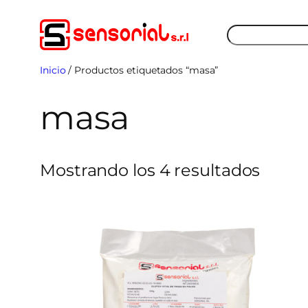
Saltar
Buscar
al
contenido
Inicio
/ Productos etiquetados “masa”
masa
Orde
Mostrando los 4 resultados
por
los
últim