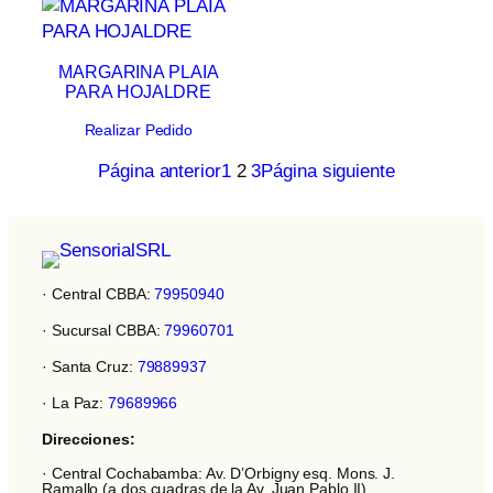
MARGARINA PLAIA
PARA HOJALDRE
Realizar Pedido
Página anterior
1
2
3
Página siguiente
· Central CBBA:
79950940
· Sucursal CBBA:
79960701
· Santa Cruz:
79889937
· La Paz:
79689966
Direcciones:
· Central Cochabamba: Av. D’Orbigny esq. Mons. J.
Ramallo (a dos cuadras de la Av. Juan Pablo II)