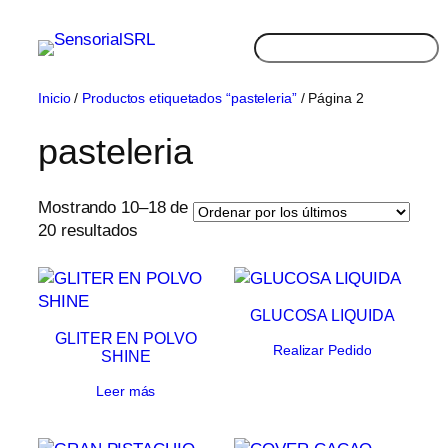
Saltar
al
Buscar
contenido
Inicio
/
Productos etiquetados “pasteleria”
/ Página 2
pasteleria
Mostrando 10–18 de
Ordenado
20 resultados
por
los
últimos
GLUCOSA LIQUIDA
GLITER EN POLVO
Realizar Pedido
SHINE
Leer más