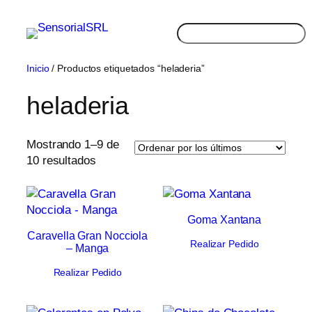
Saltar
al
Buscar
contenido
Inicio
/ Productos etiquetados “heladeria”
heladeria
Mostrando 1–9 de
Ordenado
10 resultados
por
los
últimos
Goma Xantana
Caravella Gran Nocciola
Realizar Pedido
– Manga
Realizar Pedido