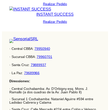
Realizar Pedido
INSTANT SUCCESS
Realizar Pedido
· Central CBBA:
79950940
· Sucursal CBBA:
79960701
· Santa Cruz:
79889937
· La Paz:
79689966
Direcciones:
· Central Cochabamba: Av. D’Orbigny esq. Mons. J.
Ramallo (a dos cuadras de la Av. Juan Pablo II)
· Sucursal 1 Cochabamba: Nataniel Aguirre #594 entre
Ladislao Cabrera y Calama
· Santa Cruz: Calle Mercado #224 entre Colón y Velasco